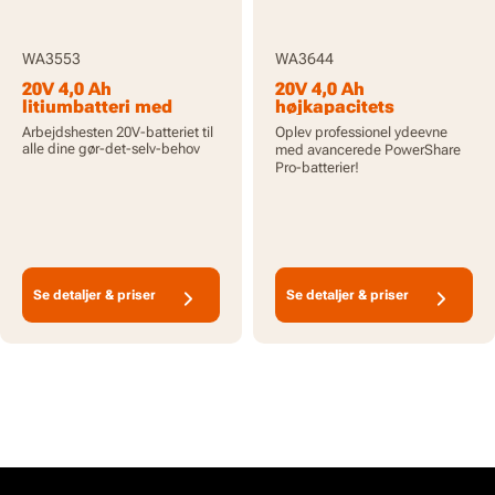
WA3553
WA3644
20V 4,0 Ah
20V 4,0 Ah
litiumbatteri med
højkapacitets
indikator
PowerShare Pro-
Arbejdshesten 20V-batteriet til
Oplev professionel ydeevne
batteri med indikator
alle dine gør-det-selv-behov
med avancerede PowerShare
Pro-batterier!
Se detaljer & priser
Se detaljer & priser