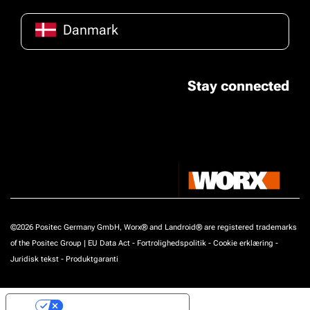
Danmark
Stay connected
©2026 Positec Germany GmbH, Worx® and Landroid® are registered trademarks
of the Positec Group |
EU Data Act
-
Fortrolighedspolitik
-
Cookie erklæring
-
Juridisk tekst
-
Produktgaranti
Your Privacy Choices