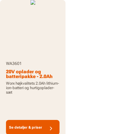
WA3601
20V oplader og
batteripakke - 2.0Ah
batteri og
Worx højkvalitets 2.0Ah lithium-
hurtigoplader
ion-batteri og hurtigoplader-
medfølger
sæt
Se detaljer & priser