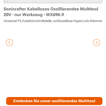
Sonicrafter Kabelloses Oszillierendes Multitool
W
20V - nur Werkzeug - WX696.9
M
W
Universal Fit-Zubehörschnittstelle, schlüssellose HyperLock-Klemme
Da
Entdecken Sie unser oszillierendes Multitool