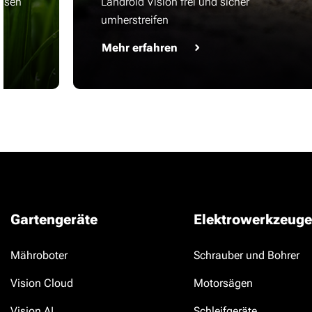
asen
Landroid Vision frei und sicher
umherstreifen
Mehr erfahren
Gartengeräte
Elektrowerkzeuge
Mähroboter
Schrauber und Bohrer
Vision Cloud
Motorsägen
Vision AI
Schleifgeräte