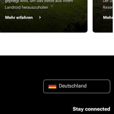
gepflegt wird, um das Beste aus Ihrem
Der ul
Landroid herauszuholen
Rasen
Mehr erfahren
Mehr 
Deutschland
Stay connected