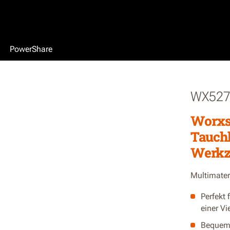
PowerShare
WX527
Worxs
Tauchk
Werkz
Multimater
Perfekt 
einer Vi
Bequem 