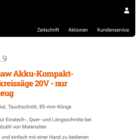
Zeitschrift
Aktionen
Kundenservice
.9
aw Akku-Kompakt-
reissäge 20V - nur
eug
ial, Tauchschnitt, 85-mm-Klinge
für Einstech-, Quer- und Längsschnitte bei
elzahl von Materialien
und einfach mit einer Hand zu bedienen