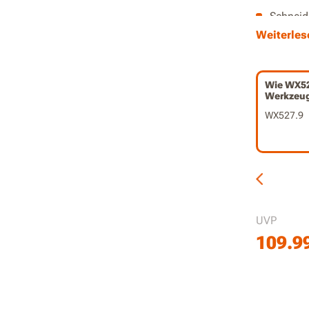
Schneide
Kunstst
Weiterles
Extralei
Präzise 
Wie WX52
Werkzeu
Teil de
WX527.9
UVP
109.9