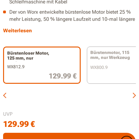
Schleifmaschine mit Kabel
Der von Worx entwickelte bürstenlose Motor bietet 25 %
mehr Leistung, 50 % längere Laufzeit und 10-mal längere
Lebensdauer als Bürstenmotoren
Weiterlesen
Elektronische Sensorik erkennt Verklemmungen und
stoppt die Scheibe schnell, um Rückschlag zu verhindern
Bürstenmotor, 115
Bürstenloser Motor,
Das schlanke Design und der weiche Griff bieten Kontrolle
mm, nur Werkzeug
125 mm, nur
und Komfort bei längerem Gebrauch
Werkzeug
WX812.9
WX800.9
Schiebeschalter mit Einschaltsperre bietet Sicherheit und
129.99 €
Komfort
Ohne Werkzeug, Akku und Ladegerät nicht enthalten.
UVP
129.99
€