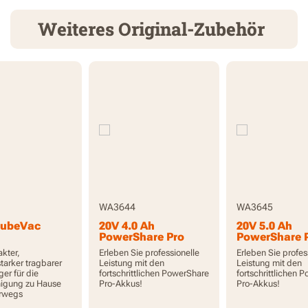
Weiteres Original-Zubehör
WA3644
WA3645
CubeVac
20V 4.0 Ah
20V 5.0 Ah
PowerShare Pro
PowerShare 
ktstaubsauger
Akku mit hoher
Akku mit hoh
kter,
Erleben Sie professionelle
Erleben Sie profes
mit Akku und
Kapazität und
Kapazität un
starker tragbarer
Leistung mit den
Leistung mit den
rät
Anzeige
Anzeige
er für die
fortschrittlichen PowerShare
fortschrittlichen 
nigung zu Hause
Pro-Akkus!
Pro-Akkus!
erwegs