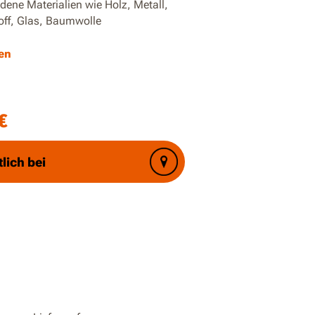
dene Materialien wie Holz, Metall,
off, Glas, Baumwolle
tolendüse hat eine gute Konsistenz und
en
eistet eine tropffreie Anwendung.
 Sicherheit schaltet sich die Klebepistole
 Minuten Inaktivität automatisch ab.
€
Modell enthält 10 Stück 11-mm-Klebestifte
 mit allen 11-mm-Marken kompatibel.
tlich bei
erte Laufzeit - ein 2,0Ah-Akku ermöglicht das
n mit bis zu 13 Sticks (11*248mm) ohne
en.
che, gummierte Griff und das geringe
 sorgen für eine komfortable Handhabung.
ät, Akku und Ladegerät nicht enthalten. Das
g ist Teil des Worx PowerShare
tems, Sie können alle Worx PowerShare 20V