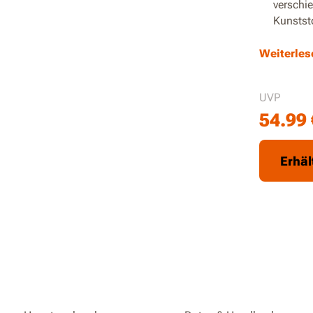
verschie
Kunstst
Die Pis
Weiterles
gewährl
Für mehr
UVP
nach 20
54.99
Dieses 
und ist
Erhäl
Verläng
Arbeite
Nachlad
Der wei
Gewicht
Nur Ger
Werkzeu
Akkusys