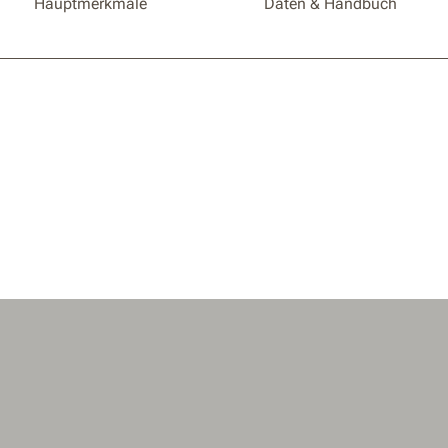
Hauptmerkmale
Daten & Handbuch
Akkus g