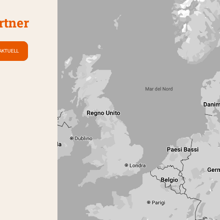
rtner
AKTUELL