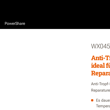
PowerShare
WX045
Anti-
ideal 
Repara
Anti-Tropf
Reparatur
Es daue
Temperat